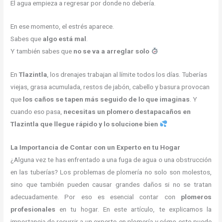
El agua empieza a regresar por donde no debería.
En ese momento, el estrés aparece.
Sabes que
algo está mal
.
Y también sabes que
no se va a arreglar solo
En
Tlazintla
, los drenajes trabajan al límite todos los días. Tuberías
viejas, grasa acumulada, restos de jabón, cabello y basura provocan
que
los caños se tapen más seguido de lo que imaginas
. Y
cuando eso pasa,
necesitas un plomero destapacaños en
Tlazintla que llegue rápido y lo solucione bien
La Importancia de Contar con un Experto en tu Hogar
¿Alguna vez te has enfrentado a una fuga de agua o una obstrucción
en las tuberías? Los problemas de plomería no solo son molestos,
sino que también pueden causar grandes daños si no se tratan
adecuadamente. Por eso es esencial contar con
plomeros
profesionales
en tu hogar. En este artículo, te explicamos la
importancia de recurrir a un experto en plomería y cómo esto puede