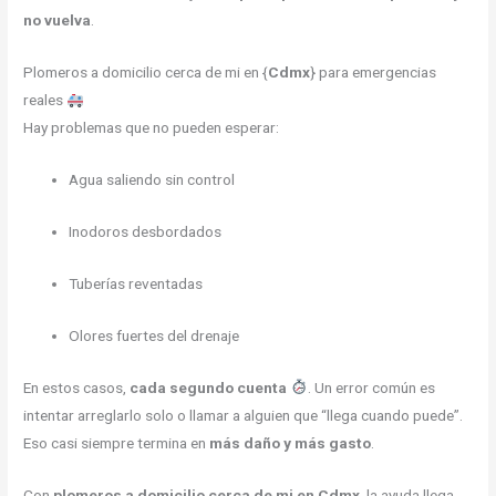
no vuelva
.
Plomeros a domicilio cerca de mi en {
Cdmx
} para emergencias
reales
Hay problemas que no pueden esperar:
Agua saliendo sin control
Inodoros desbordados
Tuberías reventadas
Olores fuertes del drenaje
En estos casos,
cada segundo cuenta
. Un error común es
intentar arreglarlo solo o llamar a alguien que “llega cuando puede”.
Eso casi siempre termina en
más daño y más gasto
.
Con
plomeros a domicilio cerca de mi en Cdmx
, la ayuda llega