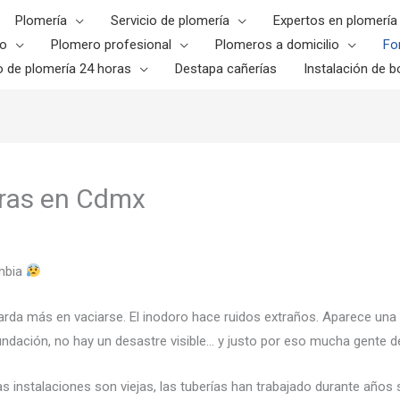
Plomería
Servicio de plomería
Expertos en plomería
o
Plomero profesional
Plomeros a domicilio
Fo
o de plomería 24 horas
Destapa cañerías
Instalación de bo
oras en Cdmx
ambia
bo tarda más en vaciarse. El inodoro hace ruidos extraños. Aparece u
inundación, no hay un desastre visible… y justo por eso mucha gente
as instalaciones son viejas, las tuberías han trabajado durante años