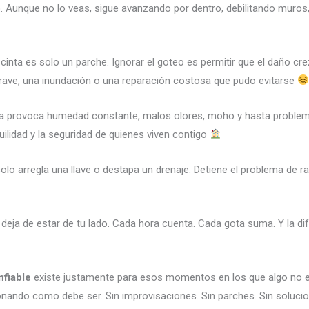
o
. Aunque no lo veas, sigue avanzando por dentro, debilitando muro
r cinta es solo un parche. Ignorar el goteo es permitir que el daño c
ave, una inundación o una reparación costosa que pudo evitarse
ida provoca humedad constante, malos olores, moho y hasta problemas
uilidad y la seguridad de quienes viven contigo
olo arregla una llave o destapa un drenaje. Detiene el problema de ra
eja de estar de tu lado. Cada hora cuenta. Cada gota suma. Y la dife
nfiable
existe justamente para esos momentos en los que algo no e
ionando como debe ser. Sin improvisaciones. Sin parches. Sin soluci