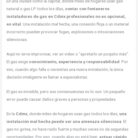
En una ciudad como la capital, donde miles de hogares usan gas
natural o gas LP todos los días,
contar con fontaneros
instaladores de gas en Cdmx profesionales no es opcional,
es vital
. Una instalación mal hecha, una conexión floja o un material
incorrecto pueden provocar fugas, explosiones o intoxicaciones
silenciosas.
Aquí no sirve improvisar, ver un video o “apretarlo un poquito más”.
El gas exige
conocimiento, experiencia y responsabilidad
. Por
eso, cuando algo falla o necesitas una nueva instalación, la única
decisión inteligente es llamar a especialistas.
El gas es invisible, pero sus consecuencias no lo son. Un pequeño
error puede causar daños graves a personas y propiedades.
En la
Cdmx
, donde miles de hogares usan gas todos los días,
una
instalación mal hecha puede ser una amenaza silenciosa
. El
gas no gotea, no hace ruido fuerte y muchas veces no da segundas
oportunidades. Por eso, cuando algo no está bien,
actuar rápido