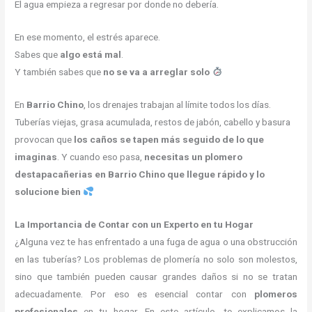
El agua empieza a regresar por donde no debería.
En ese momento, el estrés aparece.
Sabes que
algo está mal
.
Y también sabes que
no se va a arreglar solo
En
Barrio Chino
, los drenajes trabajan al límite todos los días.
Tuberías viejas, grasa acumulada, restos de jabón, cabello y basura
provocan que
los caños se tapen más seguido de lo que
imaginas
. Y cuando eso pasa,
necesitas un plomero
destapacañerias en Barrio Chino que llegue rápido y lo
solucione bien
La Importancia de Contar con un Experto en tu Hogar
¿Alguna vez te has enfrentado a una fuga de agua o una obstrucción
en las tuberías? Los problemas de plomería no solo son molestos,
sino que también pueden causar grandes daños si no se tratan
adecuadamente. Por eso es esencial contar con
plomeros
profesionales
en tu hogar. En este artículo, te explicamos la