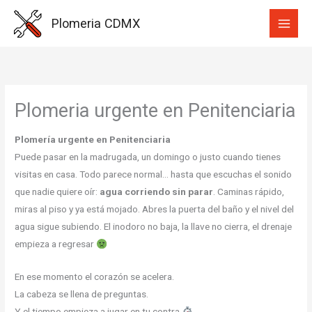
Ir
Plomeria CDMX
al
contenido
Plomeria urgente en Penitenciaria
Plomería urgente en Penitenciaria
Puede pasar en la madrugada, un domingo o justo cuando tienes
visitas en casa. Todo parece normal… hasta que escuchas el sonido
que nadie quiere oír:
agua corriendo sin parar
. Caminas rápido,
miras al piso y ya está mojado. Abres la puerta del baño y el nivel del
agua sigue subiendo. El inodoro no baja, la llave no cierra, el drenaje
empieza a regresar
En ese momento el corazón se acelera.
La cabeza se llena de preguntas.
Y el tiempo empieza a jugar en tu contra