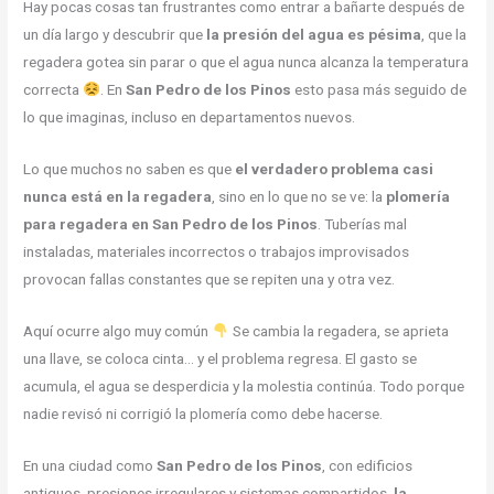
Hay pocas cosas tan frustrantes como entrar a bañarte después de
un día largo y descubrir que
la presión del agua es pésima
, que la
regadera gotea sin parar o que el agua nunca alcanza la temperatura
correcta
. En
San Pedro de los Pinos
esto pasa más seguido de
lo que imaginas, incluso en departamentos nuevos.
Lo que muchos no saben es que
el verdadero problema casi
nunca está en la regadera
, sino en lo que no se ve: la
plomería
para regadera en San Pedro de los Pinos
. Tuberías mal
instaladas, materiales incorrectos o trabajos improvisados
provocan fallas constantes que se repiten una y otra vez.
Aquí ocurre algo muy común
Se cambia la regadera, se aprieta
una llave, se coloca cinta… y el problema regresa. El gasto se
acumula, el agua se desperdicia y la molestia continúa. Todo porque
nadie revisó ni corrigió la plomería como debe hacerse.
En una ciudad como
San Pedro de los Pinos
, con edificios
antiguos, presiones irregulares y sistemas compartidos,
la