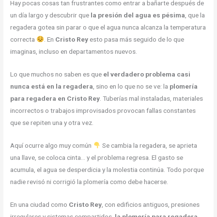
Hay pocas cosas tan frustrantes como entrar a bañarte después de
un día largo y descubrir que
la presión del agua es pésima
, que la
regadera gotea sin parar o que el agua nunca alcanza la temperatura
correcta
. En
Cristo Rey
esto pasa más seguido de lo que
imaginas, incluso en departamentos nuevos.
Lo que muchos no saben es que
el verdadero problema casi
nunca está en la regadera
, sino en lo que no se ve: la
plomería
para regadera en Cristo Rey
. Tuberías mal instaladas, materiales
incorrectos o trabajos improvisados provocan fallas constantes
que se repiten una y otra vez.
Aquí ocurre algo muy común
Se cambia la regadera, se aprieta
una llave, se coloca cinta… y el problema regresa. El gasto se
acumula, el agua se desperdicia y la molestia continúa. Todo porque
nadie revisó ni corrigió la plomería como debe hacerse.
En una ciudad como
Cristo Rey
, con edificios antiguos, presiones
irregulares y sistemas compartidos,
la plomería para regadera