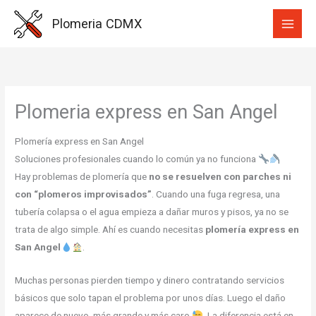
Ir
Plomeria CDMX
al
contenido
Plomeria express en San Angel
Plomería express en San Angel
Soluciones profesionales cuando lo común ya no funciona
Hay problemas de plomería que
no se resuelven con parches ni
con “plomeros improvisados”
. Cuando una fuga regresa, una
tubería colapsa o el agua empieza a dañar muros y pisos, ya no se
trata de algo simple. Ahí es cuando necesitas
plomería express en
San Angel
.
Muchas personas pierden tiempo y dinero contratando servicios
básicos que solo tapan el problema por unos días. Luego el daño
aparece de nuevo, más grande y más caro
. La diferencia está en