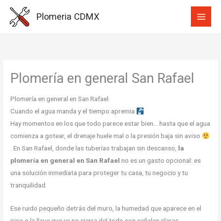
Ir
Plomeria CDMX
al
contenido
Plomería en general San Rafael
Plomería en general en San Rafael
Cuando el agua manda y el tiempo apremia
Hay momentos en los que todo parece estar bien… hasta que el agua
comienza a gotear, el drenaje huele mal o la presión baja sin aviso
. En San Rafael, donde las tuberías trabajan sin descanso,
la
plomería en general en San Rafael
no es un gasto opcional: es
una solución inmediata para proteger tu casa, tu negocio y tu
tranquilidad.
Ese ruido pequeño detrás del muro, la humedad que aparece en el
piso o la llave que ya no cierra del todo son señales claras.