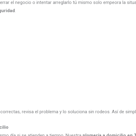
rar el negocio o intentar arreglarlo tú mismo solo empeora la situ
guridad
.
correctas, revisa el problema y lo soluciona sin rodeos. Así de simp
ilio
ismo día si se atienden a tiempo. Nuestra
plomería a domicilio en