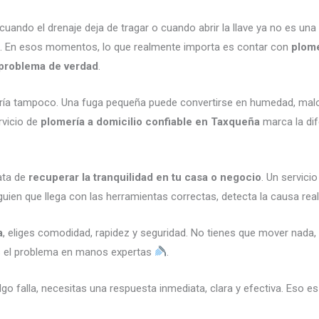
ndo el drenaje deja de tragar o cuando abrir la llave ya no es una o
. En esos momentos, lo que realmente importa es contar con
plome
l problema de verdad
.
ería tampoco. Una fuga pequeña puede convertirse en humedad, malo
rvicio de
plomería a domicilio confiable en Taxqueña
marca la dif
rata de
recuperar la tranquilidad en tu casa o negocio
. Un servici
uien que llega con las herramientas correctas, detecta la causa real
a
, eliges comodidad, rapidez y seguridad. No tienes que mover nada, 
jas el problema en manos expertas
.
algo falla, necesitas una respuesta inmediata, clara y efectiva. Eso