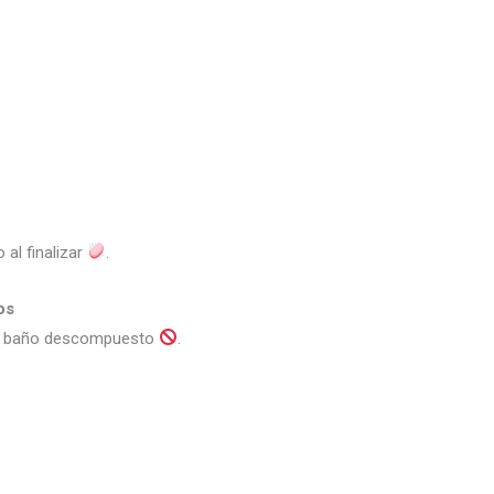
al finalizar
.
os
un baño descompuesto
.