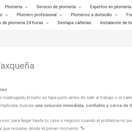
Plomería
Servicio de plomería
Expertos en plomería
o
Plomero profesional
Plomeros a domicilio
Fo
o de plomería 24 horas
Destapa cañerías
Instalación de bo
 Taxqueña
ones
madrugada, el baño se tapa justo antes de salir al trabajo o el cal
omplicada, buscas
una solución inmediata, confiable y cerca de t
a eso: para llegar hasta tu casa o negocio cuando el problema no pue
nal que resuelve desde el primer momento
.