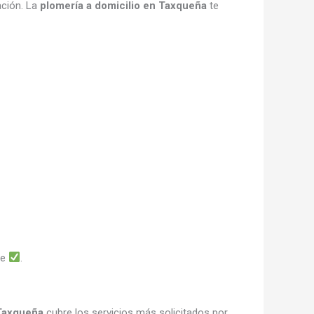
ación. La
plomería a domicilio en Taxqueña
te
le
.
 Taxqueña
cubre los servicios más solicitados por