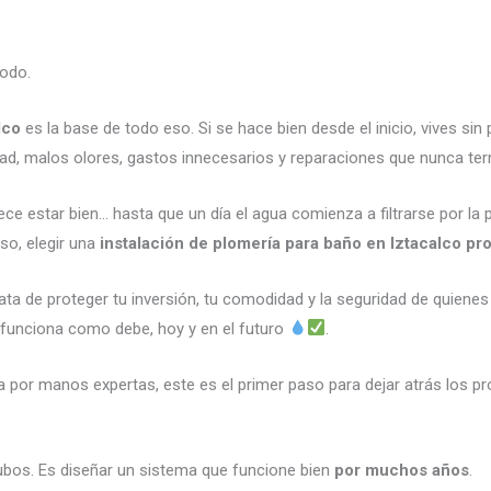
odo.
lco
es la base de todo eso. Si se hace bien desde el inicio, vives si
ad, malos olores, gastos innecesarios y reparaciones que nunca te
e estar bien… hasta que un día el agua comienza a filtrarse por la pa
so, elegir una
instalación de plomería para baño en Iztacalco pr
ata de proteger tu inversión, tu comodidad y la seguridad de quienes
o funciona como debe, hoy y en el futuro
.
a por manos expertas, este es el primer paso para dejar atrás los p
tubos. Es diseñar un sistema que funcione bien
por muchos años
.