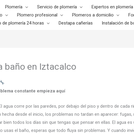
Plomería
Servicio de plomería
Expertos en plomería
o
Plomero profesional
Plomeros a domicilio
Fo
o de plomería 24 horas
Destapa cañerías
Instalación de bo
a baño en Iztacalco
roblema constante empieza aquí
 El agua corre por las paredes, por debajo del piso y dentro de cada
 hecha desde el inicio, los problemas no tardan en aparecer: fugas
r bien todos los días sin que tengas que pensar en ellas. El agua e
o usas el baño, esperas que todo fluya sin problemas. Y cuando invie