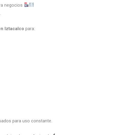
ara negocios
.
en Iztacalco
para:
nsados para uso constante.