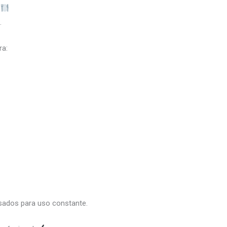
.
ra:
nsados para uso constante.