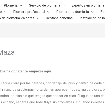
Plomería
Servicio de plomería
Expertos en plomería
o
Plomero profesional
Plomeros a domicilio
Fo
o de plomería 24 horas
Destapa cañerías
Instalación de bo
 Maza
roblema constante empieza aquí
 El agua corre por las paredes, por debajo del piso y dentro de cada
 inicio, los problemas no tardan en aparecer: fugas, malos olores,
todos los días sin que tengas que pensar en ellas. El agua es una 
el baño, esperas que todo fluya sin problemas. Y cuando inviertes e