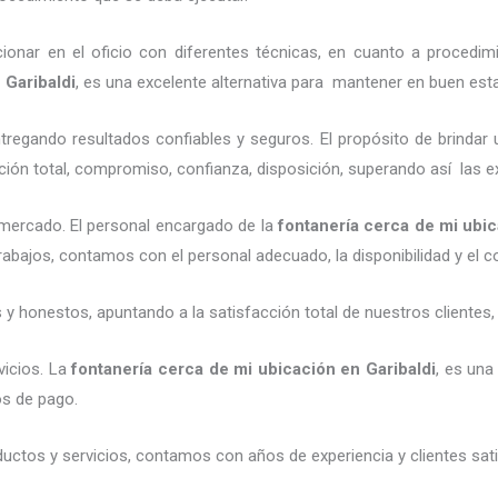
ionar en el oficio con diferentes técnicas, en cuanto a procedimi
n
Garibaldi
, es una excelente alternativa para mantener en buen est
regando resultados confiables y seguros. El propósito de brindar u
cción total, compromiso, confianza, disposición, superando así las e
 mercado.
El personal encargado de la
fontanería
cerca de mi ubi
trabajos, contamos con el personal adecuado, la disponibilidad y el
 y honestos, apuntando a la satisfacción total de nuestros cliente
vicios.
La
fontanería
cerca de mi ubicación
en
Garibaldi
, es una
os de pago.
ctos y servicios, contamos con años de experiencia y clientes sat