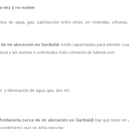
a vez y no vuelve
.
ctos de agua, gas, calefacción entre otras, en viviendas, oficin
 de mi ubicación
en
Garibaldi
están capacitadas para atender cual
encia y las averías o solicitudes más comunes de tubería son:
ón y eliminación de agua, gas, aire etc
fontanería
cerca de mi ubicación
en
Garibaldi
hay que tener en c
procedimiento que se deba ejecutar.