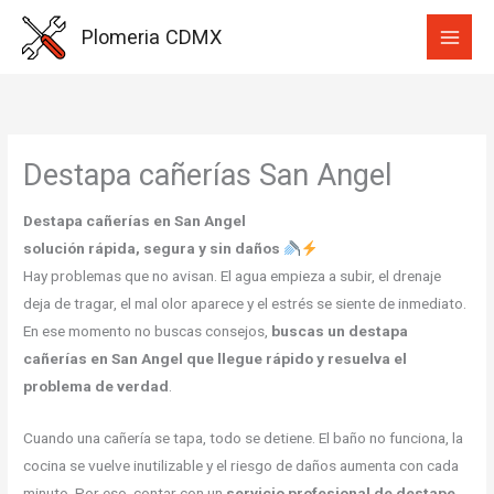
Ir
Plomeria CDMX
al
contenido
Destapa cañerías San Angel
Destapa cañerías en San Angel
solución rápida, segura y sin daños
Hay problemas que no avisan. El agua empieza a subir, el drenaje
deja de tragar, el mal olor aparece y el estrés se siente de inmediato.
En ese momento no buscas consejos,
buscas un destapa
cañerías en San Angel que llegue rápido y resuelva el
problema de verdad
.
Cuando una cañería se tapa, todo se detiene. El baño no funciona, la
cocina se vuelve inutilizable y el riesgo de daños aumenta con cada
minuto. Por eso, contar con un
servicio profesional de destape