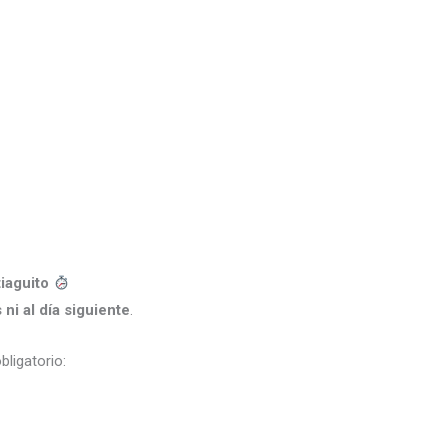
iaguito
ni al día siguiente
.
ligatorio: