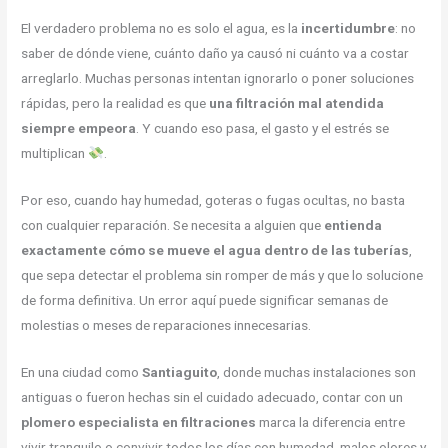
El verdadero problema no es solo el agua, es la
incertidumbre
: no
saber de dónde viene, cuánto daño ya causó ni cuánto va a costar
arreglarlo. Muchas personas intentan ignorarlo o poner soluciones
rápidas, pero la realidad es que
una filtración mal atendida
siempre empeora
. Y cuando eso pasa, el gasto y el estrés se
multiplican
.
Por eso, cuando hay humedad, goteras o fugas ocultas, no basta
con cualquier reparación. Se necesita a alguien que
entienda
exactamente cómo se mueve el agua dentro de las tuberías
,
que sepa detectar el problema sin romper de más y que lo solucione
de forma definitiva. Un error aquí puede significar semanas de
molestias o meses de reparaciones innecesarias.
En una ciudad como
Santiaguito
, donde muchas instalaciones son
antiguas o fueron hechas sin el cuidado adecuado, contar con un
plomero especialista en filtraciones
marca la diferencia entre
vivir tranquilo o convivir todos los días con humedad, malos olores y