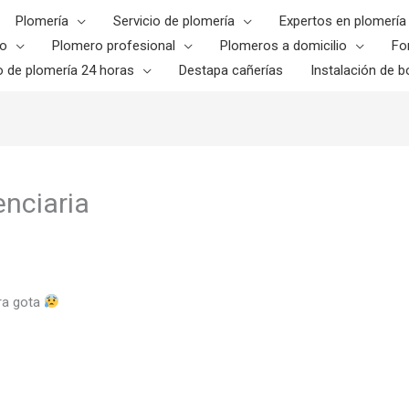
Plomería
Servicio de plomería
Expertos en plomería
o
Plomero profesional
Plomeros a domicilio
Fo
o de plomería 24 horas
Destapa cañerías
Instalación de bo
enciaria
ra gota