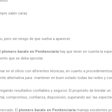
uesto
mpre salen caras
, pero sin riesgo de que vuelva a aparecer.
el
plomero barato en Penitenciaria
hay que tener en cuenta la experi
iento que se deba ejecutar.
ar en el oficio con diferentes técnicas, en cuanto a procedimientos
ente alternativa para mantener en buen estado todas las redes y co
egando resultados confiables y seguros. El propósito de brindar un
otal, compromiso, confianza, disposición, superando así las expectat
mercado. El
plomero barato en Penitenciaria
maneja excelentes pr