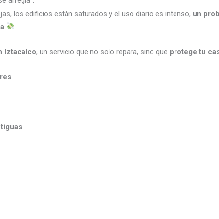
e arregla”.
jas, los edificios están saturados y el uso diario es intenso,
un prob
ra
n Iztacalco
, un servicio que no solo repara, sino que
protege tu cas
res
.
ntiguas