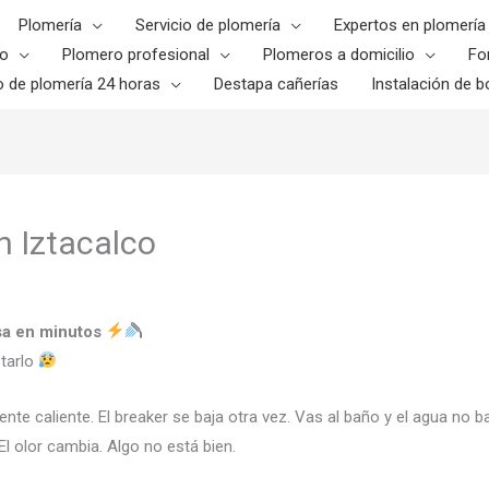
Plomería
Servicio de plomería
Expertos en plomería
o
Plomero profesional
Plomeros a domicilio
Fo
o de plomería 24 horas
Destapa cañerías
Instalación de bo
n Iztacalco
asa en minutos
starlo
nte caliente. El breaker se baja otra vez. Vas al baño y el agua no baj
El olor cambia. Algo no está bien.