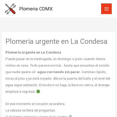
Ir
Plomeria CDMX
al
contenido
Plomeria urgente en La Condesa
Plomería urgente en La Condesa
Puede pasar en la madrugada, un domingo o justo cuando tienes
visitas en casa. Todo parece normal… hasta que escuchas el sonido
que nadie quiere oír:
agua corriendo sin parar
. Caminas rápido,
miras al piso y ya está mojado. Abres la puerta del baño y el nivel del
agua sigue subiendo. El inodoro no baja, la llave no cierra, el drenaje
empieza a regresar
En ese momento el corazón se acelera.
La cabeza se llena de preguntas.
Y el tiempo empieza a jugar en tu contra