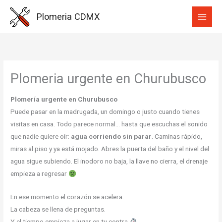
Ir
Plomeria CDMX
al
contenido
Plomeria urgente en Churubusco
Plomería urgente en Churubusco
Puede pasar en la madrugada, un domingo o justo cuando tienes
visitas en casa. Todo parece normal… hasta que escuchas el sonido
que nadie quiere oír:
agua corriendo sin parar
. Caminas rápido,
miras al piso y ya está mojado. Abres la puerta del baño y el nivel del
agua sigue subiendo. El inodoro no baja, la llave no cierra, el drenaje
empieza a regresar
En ese momento el corazón se acelera.
La cabeza se llena de preguntas.
Y el tiempo empieza a jugar en tu contra