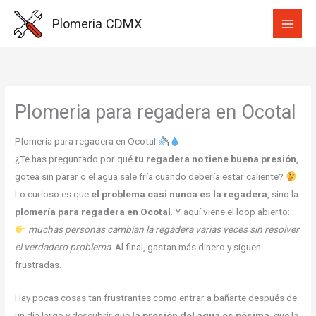
Ir
Plomeria CDMX
al
contenido
Plomeria para regadera en Ocotal
Plomería para regadera en Ocotal
¿Te has preguntado por qué
tu regadera no tiene buena presión
,
gotea sin parar o el agua sale fría cuando debería estar caliente?
Lo curioso es que
el problema casi nunca es la regadera
, sino la
plomería para regadera en Ocotal
. Y aquí viene el loop abierto:
muchas personas cambian la regadera varias veces sin resolver
el verdadero problema
. Al final, gastan más dinero y siguen
frustradas.
Hay pocas cosas tan frustrantes como entrar a bañarte después de
un día largo y descubrir que
la presión del agua es pésima
, que la