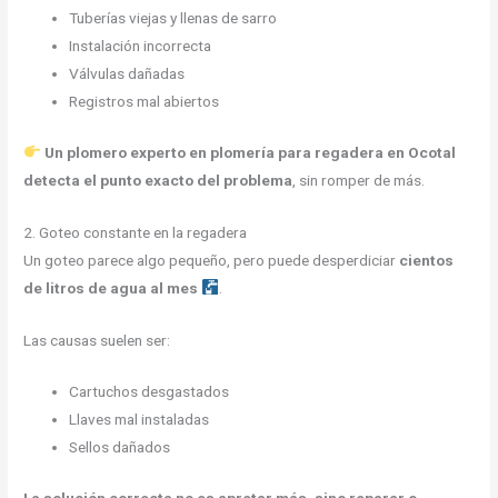
Tuberías viejas y llenas de sarro
Instalación incorrecta
Válvulas dañadas
Registros mal abiertos
Un plomero experto en plomería para regadera en Ocotal
detecta el punto exacto del problema
, sin romper de más.
2. Goteo constante en la regadera
Un goteo parece algo pequeño, pero puede desperdiciar
cientos
de litros de agua al mes
.
Las causas suelen ser:
Cartuchos desgastados
Llaves mal instaladas
Sellos dañados
La solución correcta no es apretar más, sino reparar o