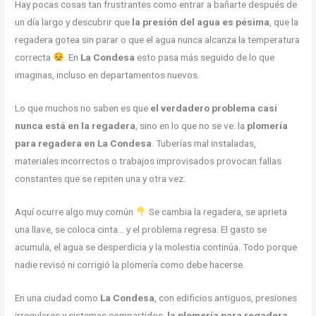
Hay pocas cosas tan frustrantes como entrar a bañarte después de
un día largo y descubrir que
la presión del agua es pésima
, que la
regadera gotea sin parar o que el agua nunca alcanza la temperatura
correcta
. En
La Condesa
esto pasa más seguido de lo que
imaginas, incluso en departamentos nuevos.
Lo que muchos no saben es que
el verdadero problema casi
nunca está en la regadera
, sino en lo que no se ve: la
plomería
para regadera en La Condesa
. Tuberías mal instaladas,
materiales incorrectos o trabajos improvisados provocan fallas
constantes que se repiten una y otra vez.
Aquí ocurre algo muy común
Se cambia la regadera, se aprieta
una llave, se coloca cinta… y el problema regresa. El gasto se
acumula, el agua se desperdicia y la molestia continúa. Todo porque
nadie revisó ni corrigió la plomería como debe hacerse.
En una ciudad como
La Condesa
, con edificios antiguos, presiones
irregulares y sistemas compartidos,
la plomería para regadera