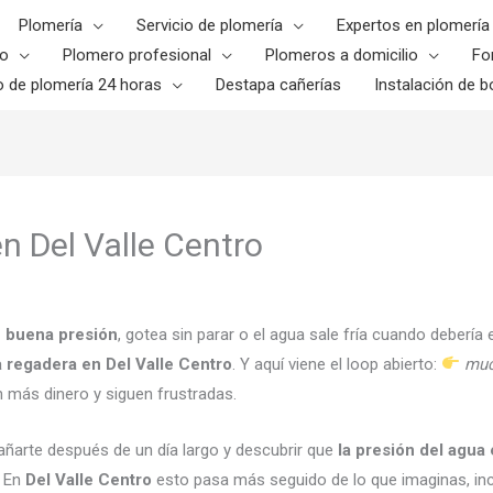
Plomería
Servicio de plomería
Expertos en plomería
o
Plomero profesional
Plomeros a domicilio
Fo
o de plomería 24 horas
Destapa cañerías
Instalación de bo
n Del Valle Centro
e buena presión
, gotea sin parar o el agua sale fría cuando debería 
 regadera en Del Valle Centro
. Y aquí viene el loop abierto:
muc
tan más dinero y siguen frustradas.
ñarte después de un día largo y descubrir que
la presión del agua
. En
Del Valle Centro
esto pasa más seguido de lo que imaginas, in