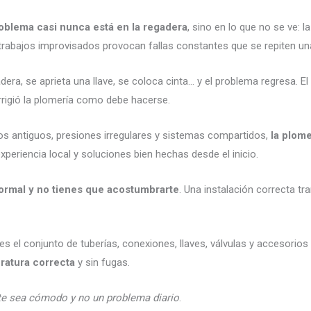
oblema casi nunca está en la regadera
, sino en lo que no se ve: l
 trabajos improvisados provocan fallas constantes que se repiten una
era, se aprieta una llave, se coloca cinta… y el problema regresa. El
rrigió la plomería como debe hacerse.
cios antiguos, presiones irregulares y sistemas compartidos,
la plom
xperiencia local y soluciones bien hechas desde el inicio.
ormal y no tienes que acostumbrarte
. Una instalación correcta tr
es el conjunto de tuberías, conexiones, llaves, válvulas y accesorio
ratura correcta
y sin fugas.
te sea cómodo y no un problema diario
.