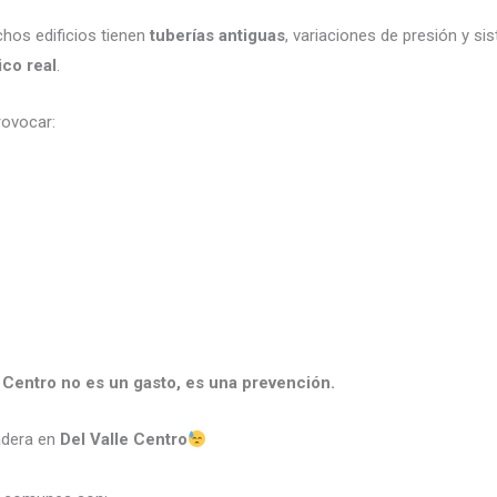
hos edificios tienen
tuberías antiguas
, variaciones de presión y s
ico real
.
rovocar:
e Centro no es un gasto, es una prevención.
adera en
Del Valle Centro