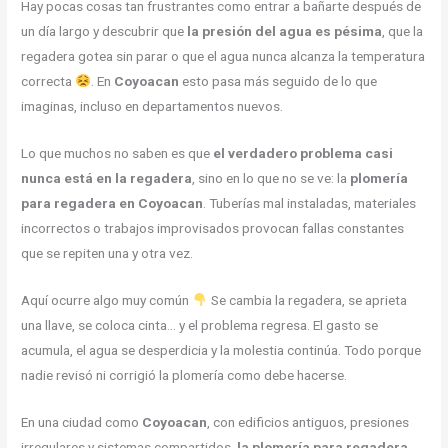
Hay pocas cosas tan frustrantes como entrar a bañarte después de
un día largo y descubrir que
la presión del agua es pésima
, que la
regadera gotea sin parar o que el agua nunca alcanza la temperatura
correcta
. En
Coyoacan
esto pasa más seguido de lo que
imaginas, incluso en departamentos nuevos.
Lo que muchos no saben es que
el verdadero problema casi
nunca está en la regadera
, sino en lo que no se ve: la
plomería
para regadera en Coyoacan
. Tuberías mal instaladas, materiales
incorrectos o trabajos improvisados provocan fallas constantes
que se repiten una y otra vez.
Aquí ocurre algo muy común
Se cambia la regadera, se aprieta
una llave, se coloca cinta… y el problema regresa. El gasto se
acumula, el agua se desperdicia y la molestia continúa. Todo porque
nadie revisó ni corrigió la plomería como debe hacerse.
En una ciudad como
Coyoacan
, con edificios antiguos, presiones
irregulares y sistemas compartidos,
la plomería para regadera