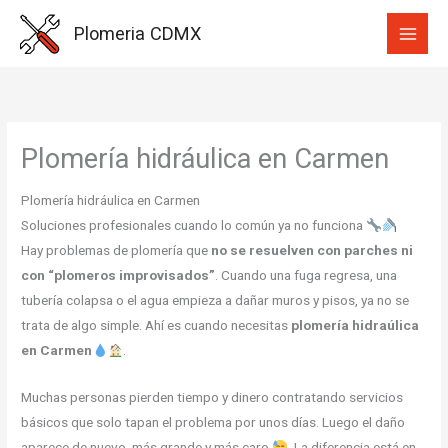
Ir
Plomeria CDMX
al
contenido
Plomería hidráulica en Carmen
Plomería hidráulica en Carmen
Soluciones profesionales cuando lo común ya no funciona
Hay problemas de plomería que
no se resuelven con parches ni
con “plomeros improvisados”
. Cuando una fuga regresa, una
tubería colapsa o el agua empieza a dañar muros y pisos, ya no se
trata de algo simple. Ahí es cuando necesitas
plomería hidraúlica
en Carmen
.
Muchas personas pierden tiempo y dinero contratando servicios
básicos que solo tapan el problema por unos días. Luego el daño
aparece de nuevo, más grande y más caro
. La diferencia está en