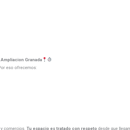
a
Ampliacion Granada
Por eso ofrecemos:
 y comercios.
Tu espacio es tratado con respeto
desde que llega