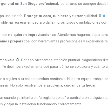
 general en San Diego profesional
, los errores se corrigen desde 
pa una tubería.
Protege tu casa, tu dinero y tu tranquilidad
.
 problema regresa, empeora o daña muros, pisos o instalaciones com
s que
no quieren improvisaciones
. Atendemos hogares, departamen
gamos preparados
, con herramientas profesionales y experiencia 
empo vale
. Por eso ofrecemos atención puntual, diagnósticos dir
cios. Te decimos exactamente qué pasa, cómo se soluciona y cuánto 
trar a alguien a tu casa necesitas confianza. Nuestro equipo trabaja 
erminar. No solo resolvemos el problema,
cuidamos tu hogar
.
cuando ya intentaron “arreglarlo solos” o contrataron a alguien q
es y dejar la instalación funcionando correctamente.