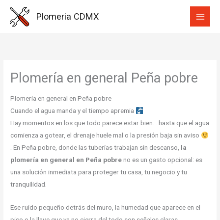
Ir
Plomeria CDMX
al
contenido
Plomería en general Peña pobre
Plomería en general en Peña pobre
Cuando el agua manda y el tiempo apremia
Hay momentos en los que todo parece estar bien… hasta que el agua
comienza a gotear, el drenaje huele mal o la presión baja sin aviso
. En Peña pobre, donde las tuberías trabajan sin descanso,
la
plomería en general en Peña pobre
no es un gasto opcional: es
una solución inmediata para proteger tu casa, tu negocio y tu
tranquilidad.
Ese ruido pequeño detrás del muro, la humedad que aparece en el
piso o la llave que ya no cierra del todo son señales claras.