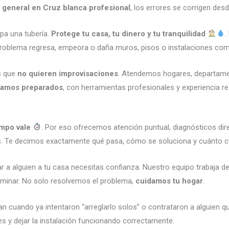
 general en Cruz blanca profesional
, los errores se corrigen desd
pa una tubería.
Protege tu casa, tu dinero y tu tranquilidad
.
 problema regresa, empeora o daña muros, pisos o instalaciones com
s que
no quieren improvisaciones
. Atendemos hogares, departamen
gamos preparados
, con herramientas profesionales y experiencia 
empo vale
. Por eso ofrecemos atención puntual, diagnósticos dir
cios. Te decimos exactamente qué pasa, cómo se soluciona y cuánto 
trar a alguien a tu casa necesitas confianza. Nuestro equipo trabaja 
erminar. No solo resolvemos el problema,
cuidamos tu hogar
.
cuando ya intentaron “arreglarlo solos” o contrataron a alguien q
es y dejar la instalación funcionando correctamente.