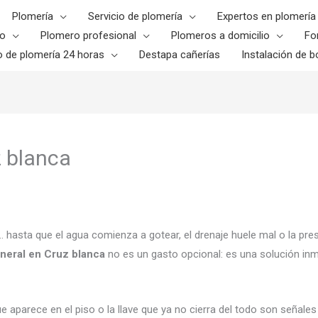
Plomería
Servicio de plomería
Expertos en plomería
o
Plomero profesional
Plomeros a domicilio
Fo
o de plomería 24 horas
Destapa cañerías
Instalación de bo
z blanca
asta que el agua comienza a gotear, el drenaje huele mal o la pres
eneral en Cruz blanca
no es un gasto opcional: es una solución inme
aparece en el piso o la llave que ya no cierra del todo son señales