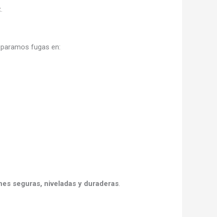
z
.
reparamos fugas en:
ones seguras, niveladas y duraderas
.