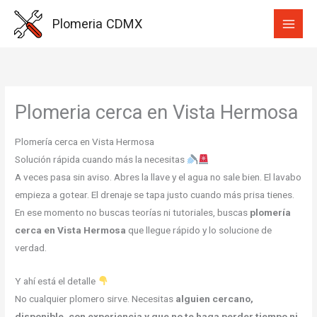
Ir
Plomeria CDMX
al
contenido
Plomeria cerca en Vista Hermosa
Plomería cerca en Vista Hermosa
Solución rápida cuando más la necesitas
A veces pasa sin aviso. Abres la llave y el agua no sale bien. El lavabo
empieza a gotear. El drenaje se tapa justo cuando más prisa tienes.
En ese momento no buscas teorías ni tutoriales, buscas
plomería
cerca en Vista Hermosa
que llegue rápido y lo solucione de
verdad.
Y ahí está el detalle
No cualquier plomero sirve. Necesitas
alguien cercano,
disponible, con experiencia y que no te haga perder tiempo ni