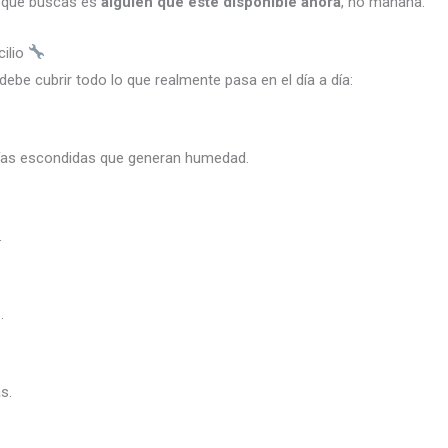
o que buscas es
alguien que esté disponible ahora
, no mañana.
ilio
debe cubrir todo lo que realmente pasa en el día a día:
erías escondidas que generan humedad.
.
.
s.