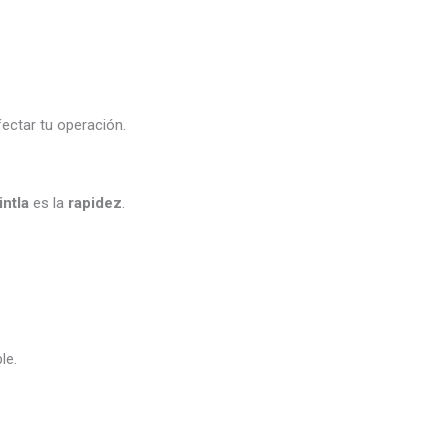
fectar tu operación.
intla
es la
rapidez
.
le.