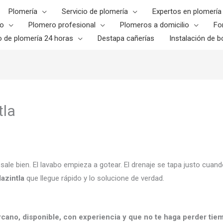
Plomería
Servicio de plomería
Expertos en plomería
o
Plomero profesional
Plomeros a domicilio
Fo
o de plomería 24 horas
Destapa cañerías
Instalación de bo
tla
o sale bien. El lavabo empieza a gotear. El drenaje se tapa justo c
azintla
que llegue rápido y lo solucione de verdad.
rcano, disponible, con experiencia y que no te haga perder tie