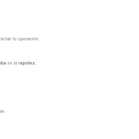
fectar tu operación.
uba
es la
rapidez
.
le.