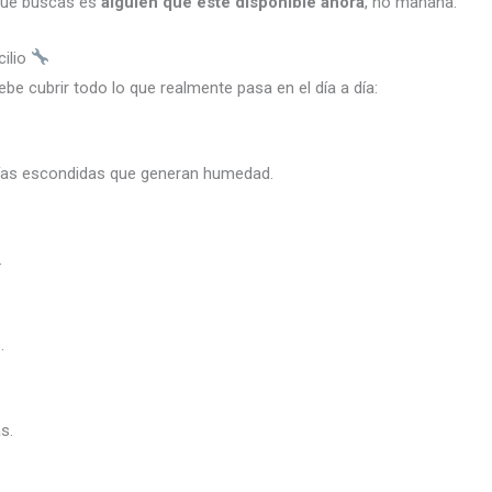
 que buscas es
alguien que esté disponible ahora
, no mañana.
ilio
be cubrir todo lo que realmente pasa en el día a día:
erías escondidas que generan humedad.
.
.
s.