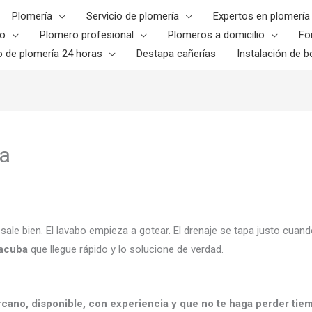
Plomería
Servicio de plomería
Expertos en plomería
o
Plomero profesional
Plomeros a domicilio
Fo
o de plomería 24 horas
Destapa cañerías
Instalación de bo
ba
o sale bien. El lavabo empieza a gotear. El drenaje se tapa justo c
Tacuba
que llegue rápido y lo solucione de verdad.
rcano, disponible, con experiencia y que no te haga perder tie