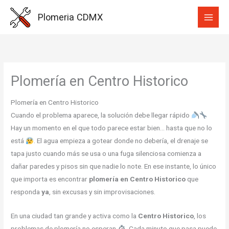
Ir
Plomeria CDMX
al
contenido
Plomería en Centro Historico
Plomería en Centro Historico
Cuando el problema aparece, la solución debe llegar rápido
Hay un momento en el que todo parece estar bien… hasta que no lo
está
. El agua empieza a gotear donde no debería, el drenaje se
tapa justo cuando más se usa o una fuga silenciosa comienza a
dañar paredes y pisos sin que nadie lo note. En ese instante, lo único
que importa es encontrar
plomería en Centro Historico
que
responda
ya
, sin excusas y sin improvisaciones.
En una ciudad tan grande y activa como la
Centro Historico
, los
problemas de plomería no esperan
. Cada minuto que pasa puede