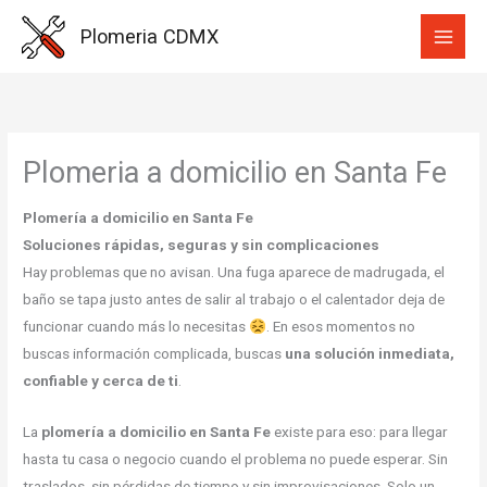
Ir
Plomeria CDMX
al
contenido
Plomeria a domicilio en Santa Fe
Plomería a domicilio en Santa Fe
Soluciones rápidas, seguras y sin complicaciones
Hay problemas que no avisan. Una fuga aparece de madrugada, el
baño se tapa justo antes de salir al trabajo o el calentador deja de
funcionar cuando más lo necesitas
. En esos momentos no
buscas información complicada, buscas
una solución inmediata,
confiable y cerca de ti
.
La
plomería a domicilio en Santa Fe
existe para eso: para llegar
hasta tu casa o negocio cuando el problema no puede esperar. Sin
traslados, sin pérdidas de tiempo y sin improvisaciones. Solo un