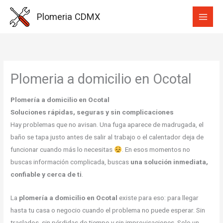
Ir
Plomeria CDMX
al
contenido
Plomeria a domicilio en Ocotal
Plomería a domicilio en Ocotal
Soluciones rápidas, seguras y sin complicaciones
Hay problemas que no avisan. Una fuga aparece de madrugada, el
baño se tapa justo antes de salir al trabajo o el calentador deja de
funcionar cuando más lo necesitas
. En esos momentos no
buscas información complicada, buscas
una solución inmediata,
confiable y cerca de ti
.
La
plomería a domicilio en Ocotal
existe para eso: para llegar
hasta tu casa o negocio cuando el problema no puede esperar. Sin
traslados, sin pérdidas de tiempo y sin improvisaciones. Solo un