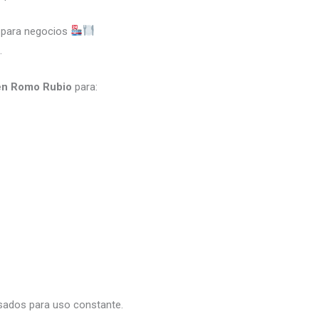
o para negocios
.
 en Romo Rubio
para:
nsados para uso constante.