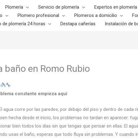
Plomería
Servicio de plomería
Expertos en plomería
o
Plomero profesional
Plomeros a domicilio
Fo
o de plomería 24 horas
Destapa cañerías
Instalación de bo
ra baño en Romo Rubio
o
roblema constante empieza aquí
 El agua corre por las paredes, por debajo del piso y dentro de cada
ien hecha desde el inicio, los problemas no tardan en aparecer: fu
ionar bien todos los días sin que tengas que pensar en ellas. El ag
ando usas el baño, esperas que todo fluya sin problemas. Y cuando i