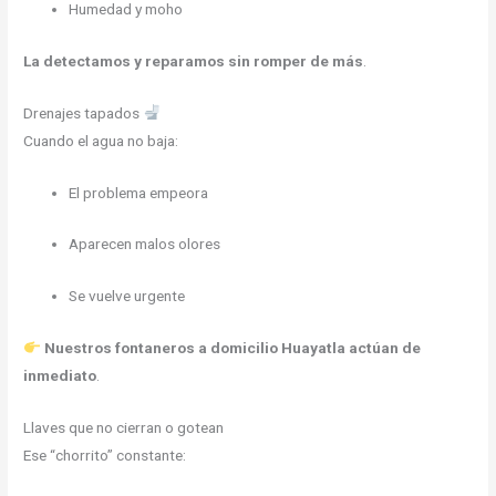
Humedad y moho
La detectamos y reparamos sin romper de más
.
Drenajes tapados
Cuando el agua no baja:
El problema empeora
Aparecen malos olores
Se vuelve urgente
Nuestros fontaneros a domicilio Huayatla actúan de
inmediato
.
Llaves que no cierran o gotean
Ese “chorrito” constante: