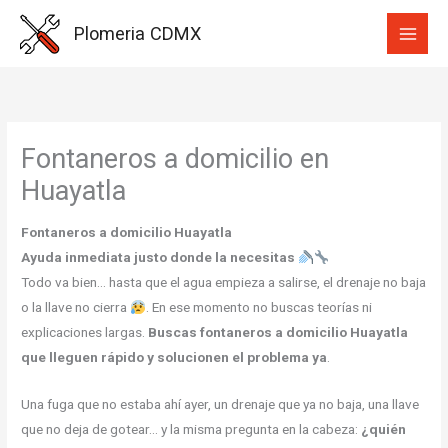
Ir
Plomeria CDMX
al
contenido
Fontaneros a domicilio en
Huayatla
Fontaneros a domicilio Huayatla
Ayuda inmediata justo donde la necesitas
Todo va bien… hasta que el agua empieza a salirse, el drenaje no baja
o la llave no cierra
. En ese momento no buscas teorías ni
explicaciones largas.
Buscas fontaneros a domicilio Huayatla
que lleguen rápido y solucionen el problema ya
.
Una fuga que no estaba ahí ayer, un drenaje que ya no baja, una llave
que no deja de gotear… y la misma pregunta en la cabeza:
¿quién