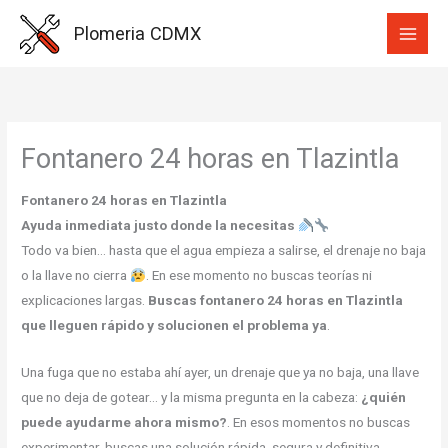
Ir
Plomeria CDMX
al
contenido
Fontanero 24 horas en Tlazintla
Fontanero 24 horas en Tlazintla
Ayuda inmediata justo donde la necesitas
Todo va bien… hasta que el agua empieza a salirse, el drenaje no baja
o la llave no cierra
. En ese momento no buscas teorías ni
explicaciones largas.
Buscas fontanero 24 horas en Tlazintla
que lleguen rápido y solucionen el problema ya
.
Una fuga que no estaba ahí ayer, un drenaje que ya no baja, una llave
que no deja de gotear… y la misma pregunta en la cabeza:
¿quién
puede ayudarme ahora mismo?
. En esos momentos no buscas
experimentar, buscas una solución rápida, segura y definitiva.