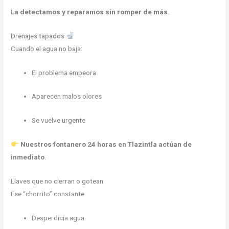
La detectamos y reparamos sin romper de más
.
Drenajes tapados
Cuando el agua no baja:
El problema empeora
Aparecen malos olores
Se vuelve urgente
Nuestros fontanero 24 horas en Tlazintla actúan de
inmediato
.
Llaves que no cierran o gotean
Ese “chorrito” constante:
Desperdicia agua