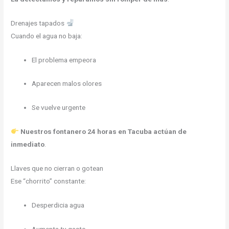
Drenajes tapados
Cuando el agua no baja:
El problema empeora
Aparecen malos olores
Se vuelve urgente
Nuestros fontanero 24 horas en Tacuba actúan de
inmediato
.
Llaves que no cierran o gotean
Ese “chorrito” constante:
Desperdicia agua
Aumenta tu gasto