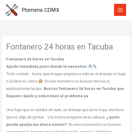
Ir
Plomeria CDMX
al
contenido
Fontanero 24 horas en Tacuba
Fontanero 24 horas en Tacuba
Ayuda inmediata justo donde la necesitas
Todo va bien… hasta que el agua empieza a salirse, el drenaje no baja
o la llave no cierra
. En ese momento no buscas teorías ni
explicaciones largas.
Buscas fontanero 24 horas en Tacuba que
lleguen rápido y solucionen el problema ya
.
Una fuga que no estaba ahí ayer, un drenaje que ya no baja, una llave
que no deja de gotear… y la misma pregunta en la cabeza:
¿quién
puede ayudarme ahora mismo?
. En esos momentos no buscas
experimentar, buscas una solución rápida, segura y definitiva.