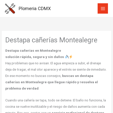
Ir
Plomeria CDMX
al
contenido
Destapa cañerías Montealegre
Destapa cañerías en Montealegre
solución rápida, segura y sin daños
Hay problemas que no avisan. El agua empieza a subir, el drenaje
deja de tragar, el mal olor aparece y el estrés se siente de inmediato.
En ese momento no buscas consejos,
buscas un destapa
cañerías en Montealegre que llegue rápido y resuelva el
problema de verdad
.
Cuando una cañería se tapa, todo se detiene. El baño no funciona, la
cocina se vuelve inutilizable y el riesgo de daños aumenta con cada
minuto. Por eso, contar con un
servicio profesional de destape